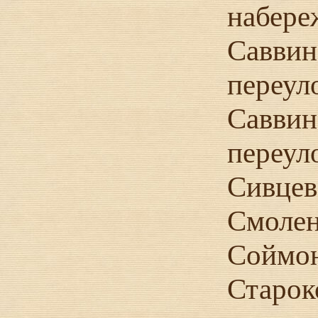
набере
Саввин
переул
Савви
переул
Сивцев
Смолен
Соймон
Старо