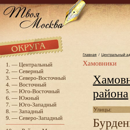
Главная
/
Центральный ад
Хамовники
1. —
Центральный
2. —
Северный
Хамовн
3. —
Северо-Восточный
4. —
Восточный
района
5. —
Юго-Восточный
6. —
Южный
7. —
Юго-Западный
Улицы:
8. —
Западный
9. —
Северо-Западный
Бурден