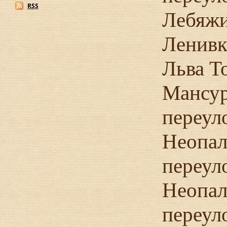
RSS
Лебяжи
Ленивк
Льва Т
Мансу
переул
Неопал
переул
Неопал
переул