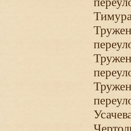
переул
Тимура
Тружен
переул
Тружен
переул
Тружен
переул
Усачев
Чертол