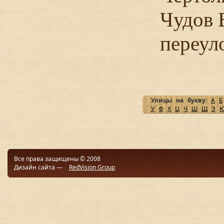
Чудов 
переул
Улицы на букву:
А
Б
У
Ф
Х
Ц
Ч
Ш
Щ
Э
Все права защищены © 2008
Дизайн сайта —
RedVision Group