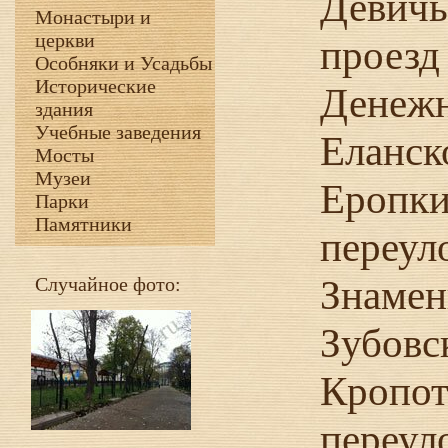
Девичь
Монастыри и
церкви
проезд
Особняки и Усадьбы
Исторические
Денежн
здания
Учебные заведения
Еланск
Мосты
Музеи
Еропк
Парки
Памятники
переул
Знамен
Случайное фото:
Зубовс
Кропот
переул