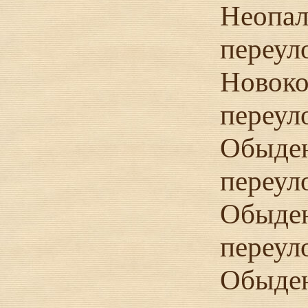
Неопал
переул
Новок
переул
Обыден
переул
Обыден
переул
Обыден