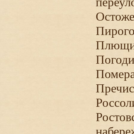
переул
Остоже
Пирого
Плющи
Погоди
Помера
Пречис
Россол
Ростов
набере