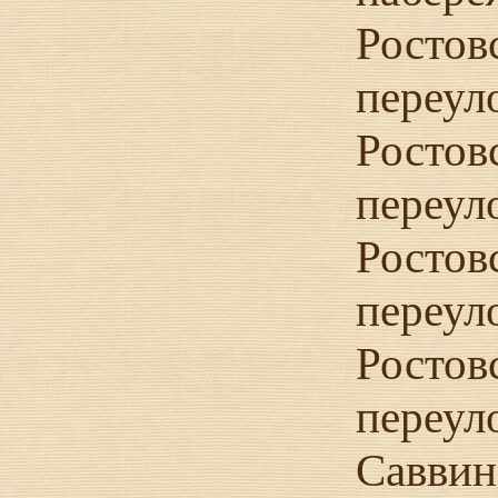
Ростов
переул
Ростов
переул
Ростов
переул
Ростов
переул
Саввин