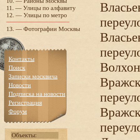
10. —
Районы Москвы
Власье
11. —
Улицы по алфавиту
12. —
Улицы по метро
переул
13. —
Фотографии Москвы
Власье
переул
Контакты
Волхон
Поиск
Записки москвича
Вражск
Новости
переул
Подписка на новости
Регистрация
Вражск
Форум
переул
Объекты: