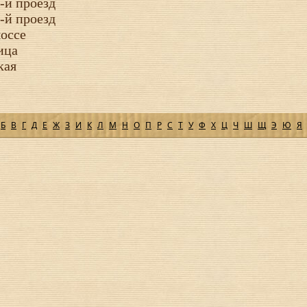
-й проезд
-й проезд
оссе
ица
кая
Б
В
Г
Д
Е
Ж
З
И
К
Л
М
Н
О
П
Р
С
Т
У
Ф
Х
Ц
Ч
Ш
Щ
Э
Ю
Я