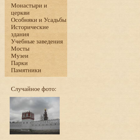
Монастыри и
церкви
Особняки и Усадьбы
Исторические
здания
Учебные заведения
Мосты
Музеи
Парки
Памятники
Случайное фото: