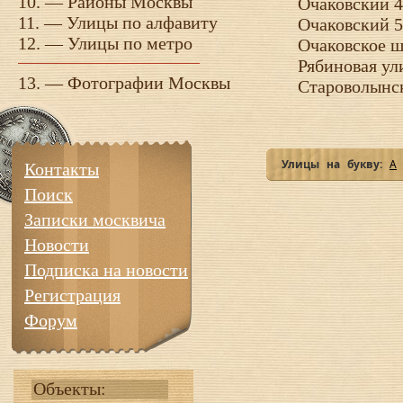
10. —
Районы Москвы
Очаковский 4
11. —
Улицы по алфавиту
Очаковский 5
12. —
Улицы по метро
Очаковское ш
Рябиновая ул
13. —
Фотографии Москвы
Староволынс
Улицы на букву:
А
Контакты
Поиск
Записки москвича
Новости
Подписка на новости
Регистрация
Форум
Объекты: