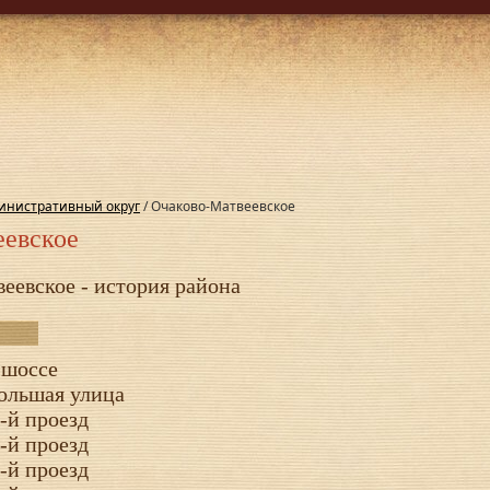
инистративный округ
/ Очаково-Матвеевское
еевское
еевское - история района
 шоссе
ольшая улица
-й проезд
-й проезд
-й проезд