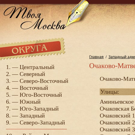
Главная
/
Западный адм
Очаково-Матв
1. —
Центральный
2. —
Северный
Очаково-Матв
3. —
Северо-Восточный
4. —
Восточный
Улицы:
5. —
Юго-Восточный
6. —
Южный
Аминьевское
7. —
Юго-Западный
Очаковская Б
8. —
Западный
Очаковский 1
9. —
Северо-Западный
Очаковский 2
Очаковский 3