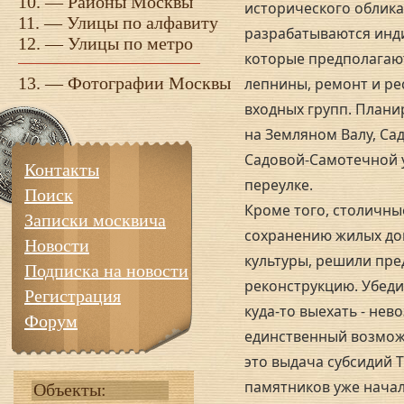
10. —
Районы Москвы
исторического облика
11. —
Улицы по алфавиту
разрабатываются инд
12. —
Улицы по метро
которые предполагают
13. —
Фотографии Москвы
лепнины, ремонт и ре
входных групп. Плани
на Земляном Валу, Са
Садовой-Самотечной у
Контакты
переулке.
Поиск
Кроме того, столичны
Записки москвича
сохранению жилых до
Новости
культуры, решили пре
Подписка на новости
реконструкцию. Убед
Регистрация
куда-то выехать - нев
Форум
единственный возмож
это выдача субсидий 
памятников уже начал
Объекты: