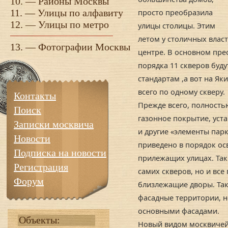
10. —
Районы Москвы
11. —
Улицы по алфавиту
просто преобразила
12. —
Улицы по метро
улицы столицы. Этим
летом у столичных власт
13. —
Фотографии Москвы
центре. В основном пре
порядка 11 скверов буд
стандартам ,а вот на Як
всего по одному скверу.
Контакты
Прежде всего, полность
Поиск
газонное покрытие, уста
Записки москвича
и другие «элементы пар
Новости
приведено в порядок ос
Подписка на новости
прилежащих улицах. Так
Регистрация
самих скверов, но и вс
Форум
близлежащие дворы. Так
фасадные территории, но
основными фасадами.
Объекты:
Новый видом москвичей