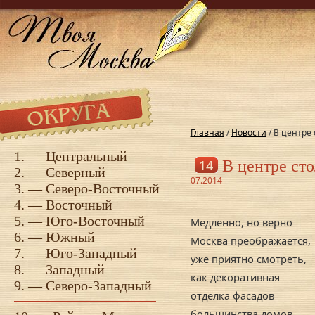
Главная
/
Новости
/ В центре
1. —
Центральный
14
В центре сто
2. —
Северный
07.2014
3. —
Северо-Восточный
4. —
Восточный
5. —
Юго-Восточный
Медленно, но верно
6. —
Южный
Москва преображается,
7. —
Юго-Западный
уже приятно смотреть,
8. —
Западный
как декоративная
9. —
Северо-Западный
отделка фасадов
большинства домов,