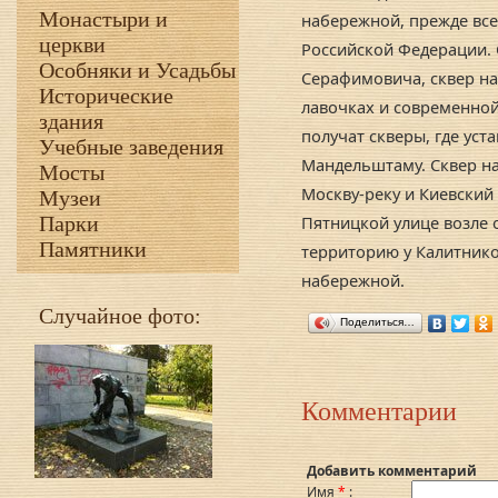
Монастыри и
набережной, прежде все
церкви
Российской Федерации. 
Особняки и Усадьбы
Серафимовича, сквер на
Исторические
лавочках и современной
здания
получат скверы, где уст
Учебные заведения
Мандельштаму. Сквер на
Мосты
Москву-реку и Киевский 
Музеи
Парки
Пятницкой улице возле 
Памятники
территорию у Калитнико
набережной.
Случайное фото:
Поделиться…
Комментарии
Добавить комментарий
Имя
*
: