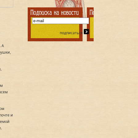
подписаться
. А
рушки,
,
ем
всем
ном
почте и
аемой
.