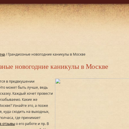
ича
/ Грандиозные новогодние каникулы в Москве
зные новогодние каникулы в Москве
тся в предвкушении
Что может быть лучше, ведь
сказку. Каждый хочет провести
езабываемо. Какие же
оскве? Узнайте это, а позже
, куда сходить на выходных,
 полчаса, где принимает
а отзывы
о его работе и пр. В