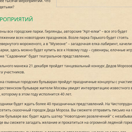
ее тысячи мероприятий. Что
 детьми?
ЕРОПРИЯТИЙ
ены все городские парки. Гирлянды, авторские "Арт-елки" – все это будет
тяжении всех новогодних праздников. Возле парка Горького будет стоять
вернутого мороженого, а в "Музеоне" – загадочная елка-лабиринт, качели
арки, здесь можно будет купить все к Новому году – сувениры, елочные иг
арке "Садовники" будет театральное представление.
ального манежа 21 декабря пройдет танцевальный конкурс Дедов Морозов
а участников.
я на главных городских бульварах пройдут праздничные концерты с участи
ждественском бульваре жители Москвы увидят интерпретацию известного 
которому в этом году исполнится 40 лет.
здники будет ждать более 40 праздничных представлений. На Чистопруд
сетить сказочный городок Деда Мороза. Вы сможете отправить письмо на 
ном бульваре вас будет ждать шатер "Новогодних развлечений" с незабыв
де вы сможете загадать желание и прокатиться на огромной ледяной горке