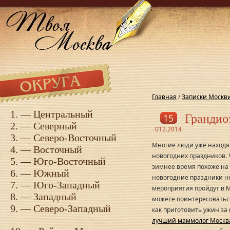
Главная
/
Записки Москв
1. —
Центральный
15
Грандио
2. —
Северный
012.2014
3. —
Северо-Восточный
Многие люди уже находя
4. —
Восточный
новогодних праздников. 
5. —
Юго-Восточный
зимнее время похоже на 
6. —
Южный
новогодние праздники н
7. —
Юго-Западный
мероприятия пройдут в М
8. —
Западный
можете поинтересоваться
9. —
Северо-Западный
как приготовить ужин за
лучший маммолог Москв