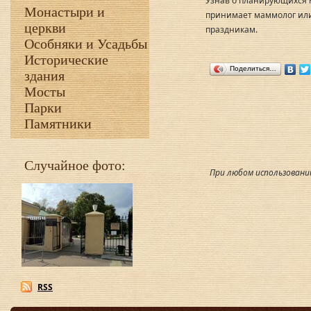
Узнав о планирующихся м
Монастыри и
принимает маммолог ил
церкви
праздникам.
Особняки и Усадьбы
Исторические
Поделиться…
здания
Мосты
Парки
Памятники
Случайное фото:
При любом использовани
RSS