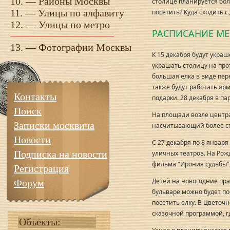
10. —
Районы Москвы
столице планируется бол
11. —
Улицы по алфавиту
посетить? Куда сходить с
12. —
Улицы по метро
РАСПИСАНИЕ М
13. —
Фотографии Москвы
К 15 декабря будут украш
украшать столицу на про
большая елка в виде пере
также будут работать ярм
Контакты
подарки. 28 декабря в п
Поиск
На площади возле центр
Записки москвича
насчитывающий более ст
Новости
С 27 декабря по 8 январ
Подписка на новости
уличных театров. На Ро
фильма "Ирония судьбы", 
Регистрация
Детей на новогодние пра
Форум
бульваре можно будет по
посетить елку. В Цветоч
сказочной программой, г
Объекты: