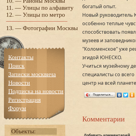
10. —
Районы Москвы
богатый опыт.
11. —
Улицы по алфавиту
12. —
Улицы по метро
Новый руководитель 
особенно теплые чувст
13. —
Фотографии Москвы
способствовать появ
музеев и заповедников.
"Коломенское" уже р
Контакты
эгидой ЮНЕСКО.
Поиск
Учиться музейному де
Записки москвича
специалисты со всего
Новости
центр на всей планете
Подписка на новости
Поделиться…
Регистрация
Форум
Комментарии
Объекты:
Добавить комментарий