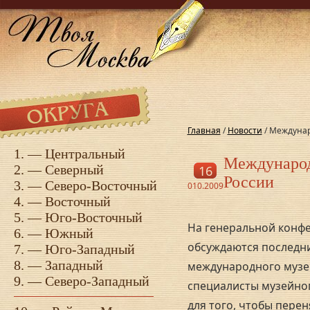
Главная
/
Новости
/ Междунар
1. —
Центральный
Международ
2. —
Северный
16
России
3. —
Северо-Восточный
010.2009
4. —
Восточный
5. —
Юго-Восточный
На генеральной конф
6. —
Южный
обсуждаются последни
7. —
Юго-Западный
8. —
Западный
международного музей
9. —
Северо-Западный
специалисты музейног
для того, чтобы перен