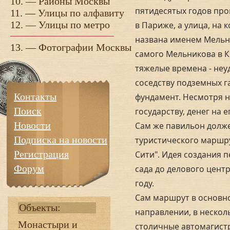
10. —
Районы Москвы
пятидесятых годов про
11. —
Улицы по алфавиту
12. —
Улицы по метро
в Париже, а улица, на 
названа именем Мельн
13. —
Фотографии Москвы
самого Мельникова в 
тяжелые времена - неу
соседству подземных 
Контакты
фундамент. Несмотря н
Поиск
государству, денег на е
Новости
Сам же павильон долже
Подписка на новости
туристического маршру
Регистрация
Сити". Идея создания 
Форум
сада до делового центр
году.
Сам маршрут в основн
Объекты:
направлении, в нескол
Монастыри и
столичные автомагист