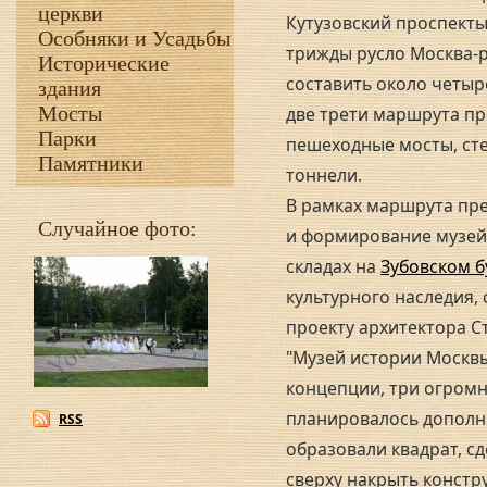
церкви
Кутузовский проспекты
Особняки и Усадьбы
трижды русло Москва-
Исторические
составить около четыр
здания
Мосты
две трети маршрута пр
Парки
пешеходные мосты, ст
Памятники
тоннели.
В рамках маршрута пр
Случайное фото:
и формирование музей
складах на
Зубовском б
культурного наследия, 
проекту архитектора С
"Музей истории Москв
концепции, три огромн
планировалось дополни
RSS
образовали квадрат, с
сверху накрыть конст