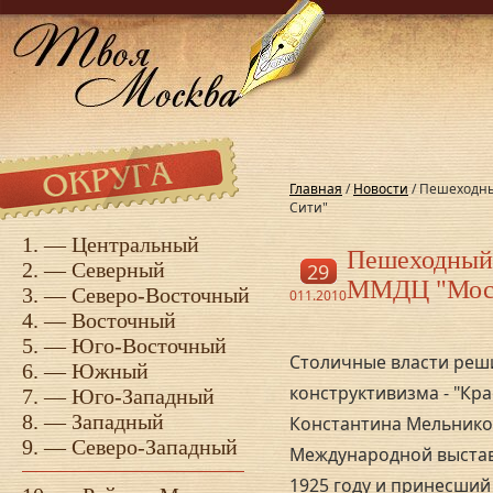
Главная
/
Новости
/ Пешеходны
Сити"
1. —
Центральный
Пешеходный 
2. —
Северный
29
ММДЦ "Моск
3. —
Северо-Восточный
011.2010
4. —
Восточный
5. —
Юго-Восточный
Столичные власти реш
6. —
Южный
конструктивизма - "Кр
7. —
Юго-Западный
8. —
Западный
Константина Мельнико
9. —
Северо-Западный
Международной выстав
1925 году и принесший