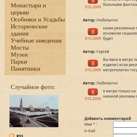
8
Монастыри и
больными фантази
010.2009
церкви
Особняки и Усадьбы
Автор:
Любопытно
Исторические
какие рекламные 
8
здания
основном социалка
010.2009
будет
Учебные заведения
Мосты
Автор:
Сергей
Музеи
Вы явно в метро л
Парки
8
ездили:) если рек
Памятники
010.2009
метрополитен тогд
Автор:
Любопытно
Случайное фото:
8
я метро только на
никакой рекламы п
010.2009
Добавить комментарий
Имя
*
:
e-mail
RSS