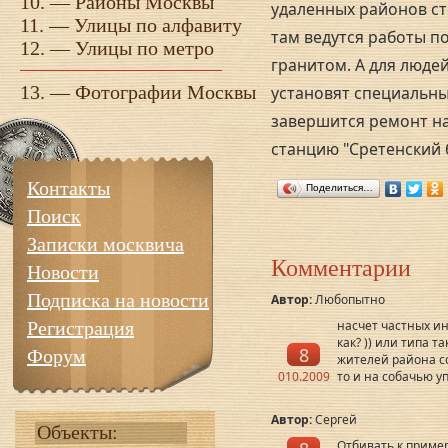
10. —
Районы Москвы
удаленных районов ст
11. —
Улицы по алфавиту
там ведутся работы по
12. —
Улицы по метро
гранитом. А для люд
13. —
Фотографии Москвы
установят специальны
завершится ремонт на 
станцию "Сретенский 
Контакты
Поделиться…
Поиск
Записки москвича
Комментарии
Новости
Подписка на новости
Автор:
Любопытно
Регистрация
насчет частных ин
как? )) или типа т
8
Форум
жителей района со
010.2009
то и на собачью у
Автор:
Сергей
Объекты:
Отбивать к пример