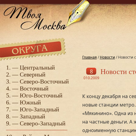
Главная
/
Новости
/ Новости 
1. —
Центральный
8
Новости ст
2. —
Северный
010.2009
3. —
Северо-Восточный
4. —
Восточный
5. —
Юго-Восточный
К концу декабря на с
6. —
Южный
новые станции метро.
7. —
Юго-Западный
«Мякинино». Одна из 
8. —
Западный
на частные деньги. А
9. —
Северо-Западный
одноименную станцию 