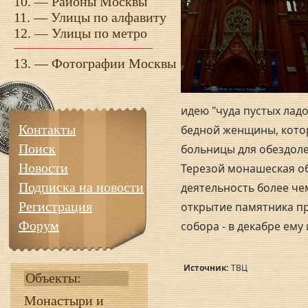
10. —
Районы Москвы
11. —
Улицы по алфавиту
12. —
Улицы по метро
13. —
Фотографии Москвы
идею "чуда пустых лад
Контакты
бедной женщины, кото
Поиск
больницы для обездол
Новости
Терезой монашеская о
Подписка на новости
деятельность более чем
Регистрация
открытие памятника п
Форум
собора - в декабре ему
Источник:
ТВЦ
Объекты:
Монастыри и