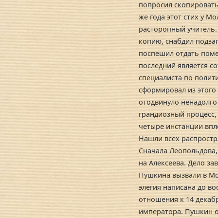
попросил скопировать 
же года этот стих у М
расторопный учитель.
копию, снабдил подзаг
поспешил отдать поме
последний является с
специалиста по полит
сформировал из этого
отодвинуло ненадолго
грандиозный процесс,
четыре инстанции впло
Нашли всех распростр
Сначала Леопольдова,
на Алексеева. Дело за
Пушкина вызвали в Мос
элегия написана до во
отношения к 14 декабр
императора. Пушкин о