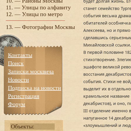
10. —
Районы Москвы
будет долгая жизнь. Е
11. —
Улицы по алфавиту
станет семейство Тург
12. —
Улицы по метро
события весьма драма
обитателей особнячка
13. —
Фотографии Москвы
Алексеева, но и прямо
сделавшись серьезным
Михайловской ссылки.
В первой половине 18
Контакты
стихотворение. Элеги
Поиск
эшафоте великой рево
Записки москвича
восстания декабристов
Новости
события. Стихи не вой
Подписка на новости
выделит их в отдельно
Регистрация
крамольное название «
декабристов), и оно, 
Форум
III отделение именно 
напуганное 14 декабр
«злоумышлений и люде
Объекты: