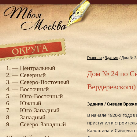
Главная
/
Здания
/ Дом № 2
1. —
Центральный
Дом № 24 по Си
2. —
Северный
3. —
Северо-Восточный
Вердеревского)
4. —
Восточный
5. —
Юго-Восточный
6. —
Южный
Здания
/
Сивцев Враже
7. —
Юго-Западный
В начале 1820-х годо
8. —
Западный
приступил к строитель
9. —
Северо-Западный
Калошина и Сивцева п