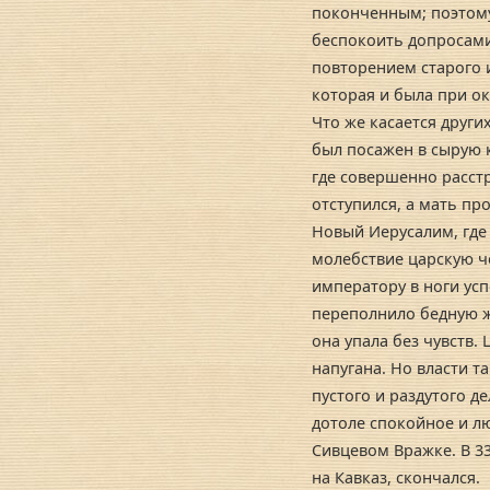
поконченным; поэтому 
беспокоить допросами
повторением старого 
которая и была при ок
Что же касается других
был посажен в сырую 
где совершенно расстр
отступился, а мать пр
Новый Иерусалим, где
молебствие царскую ч
императору в ноги усп
переполнило бедную ж
она упала без чувств.
напугана. Но власти та
пустого и раздутого д
дотоле спокойное и л
Сивцевом Вражке. В 33
на Кавказ, скончался.