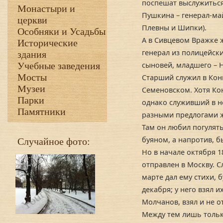
поспешат выслужиться
Монастыри и
Пушкина – генерал-май
церкви
Плевны и Шипки).
Особняки и Усадьбы
А в Сивцевом Вражке 
Исторические
генерал из полицейск
здания
Учебные заведения
сыновей, младшего – Н
Мосты
Старший служил в Кон
Музеи
Семеновском. Хотя Ко
Парки
однако служивший в н
Памятники
разными предлогами ж
Там он любил погулять
буяном, а напротив, б
Случайное фото:
Но в начале октября 1
отправлен в Москву. С
марте дал ему стихи, 
декабря; у него взял 
Молчанов, взял и не о
Между тем лишь тольк