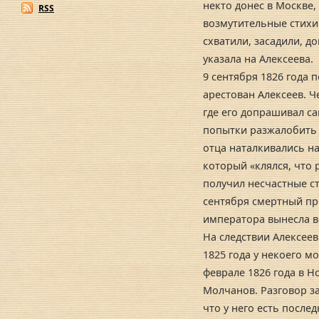
некто донес в Москве,
RSS
возмутительные стихи.
схватили, засадили, д
указала на Алексеева.
9 сентября 1826 года
арестован Алексеев. Ч
где его допрашивал с
попытки разжалобить
отца наталкивались на
который «клялся, что 
получил несчастные ст
сентября смертный пр
императора вынесла в
На следствии Алексеев
1825 года у некоего м
феврале 1826 года в 
Молчанов. Разговор з
что у него есть после