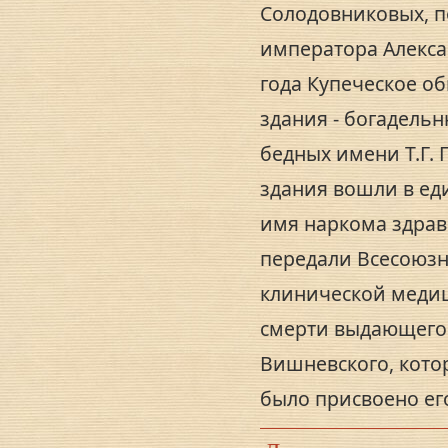
Солодовниковых, п
императора Алексан
года Купеческое о
здания - богадель
бедных имени Т.Г. 
здания вошли в ед
имя наркома здрав
передали Всесоюзн
клинической медици
смерти выдающегос
Вишневского, котор
было присвоено ег