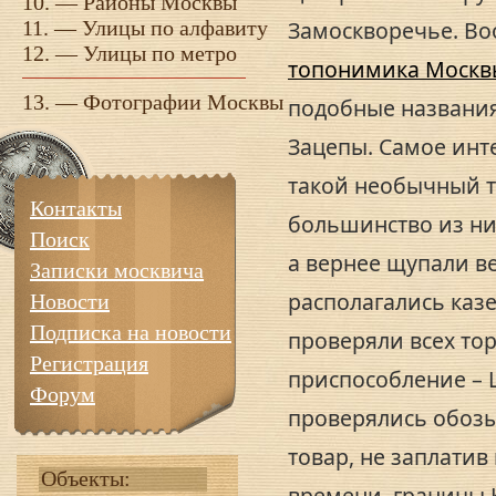
10. —
Районы Москвы
11. —
Улицы по алфавиту
Замоскворечье. Во
12. —
Улицы по метро
топонимика Москв
13. —
Фотографии Москвы
подобные названия
Зацепы. Самое инте
такой необычный т
Контакты
большинство из них
Поиск
а вернее щупали в
Записки москвича
располагались каз
Новости
Подписка на новости
проверяли всех то
Регистрация
приспособление – 
Форум
проверялись обозы 
товар, не заплати
Объекты:
времени, границы 