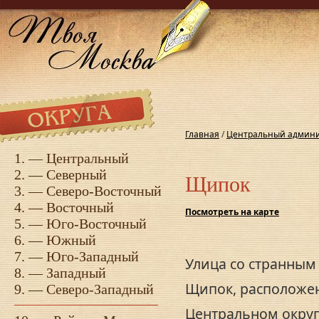
Главная
/
Центральный админи
1. —
Центральный
2. —
Северный
Щипок
3. —
Северо-Восточный
4. —
Восточный
Посмотреть на карте
5. —
Юго-Восточный
6. —
Южный
7. —
Юго-Западный
Улица со странным
8. —
Западный
Щипок, расположен
9. —
Северо-Западный
Центральном округ