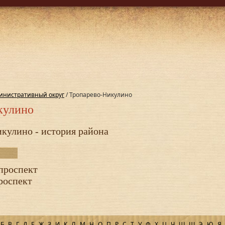
инистративный округ
/ Тропарево-Никулино
кулино
кулино - история района
проспект
роспект
Б
В
Г
Д
Е
Ж
З
И
К
Л
М
Н
О
П
Р
С
Т
У
Ф
Х
Ц
Ч
Ш
Щ
Э
Ю
Я