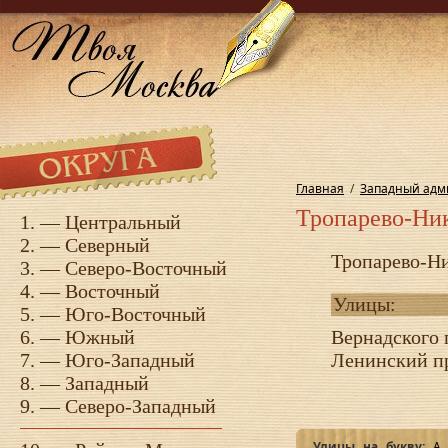
Главная
/
Западный адм
Тропарево-Ни
1. —
Центральный
2. —
Северный
Тропарево-Ни
3. —
Северо-Восточный
4. —
Восточный
Улицы:
5. —
Юго-Восточный
6. —
Южный
Вернадского 
7. —
Юго-Западный
Ленинский п
8. —
Западный
9. —
Северо-Западный
Улицы на букву:
А