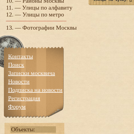
10. —
Районы Москвы
11. —
Улицы по алфавиту
12. —
Улицы по метро
13. —
Фотографии Москвы
Контакты
Поиск
Записки москвича
Новости
Подписка на новости
Регистрация
Форум
Объекты: