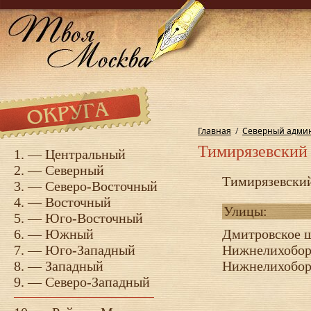
Главная
/
Северный админ
Тимирязевский
1. —
Центральный
2. —
Северный
Тимирязевский
3. —
Северо-Восточный
4. —
Восточный
Улицы:
5. —
Юго-Восточный
6. —
Южный
Дмитровское 
7. —
Юго-Западный
Нижнелихобор
8. —
Западный
Нижнелихобор
9. —
Северо-Западный