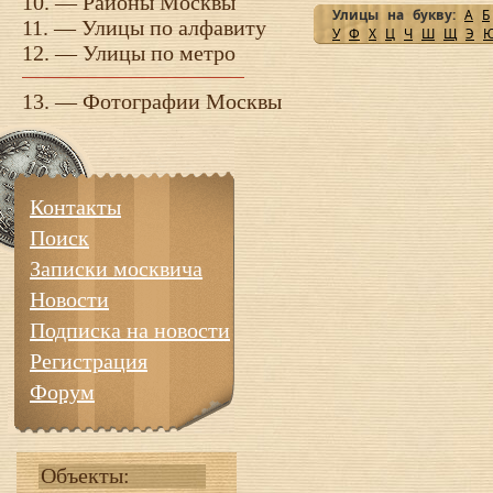
10. —
Районы Москвы
Улицы на букву:
А
Б
11. —
Улицы по алфавиту
У
Ф
Х
Ц
Ч
Ш
Щ
Э
12. —
Улицы по метро
13. —
Фотографии Москвы
Контакты
Поиск
Записки москвича
Новости
Подписка на новости
Регистрация
Форум
Объекты: