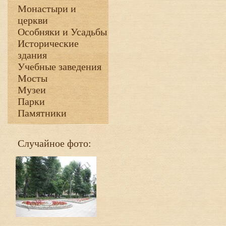
Монастыри и
церкви
Особняки и Усадьбы
Исторические
здания
Учебные заведения
Мосты
Музеи
Парки
Памятники
Случайное фото: